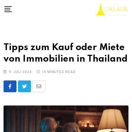
Skip
to
content
Tipps zum Kauf oder Miete
von Immobilien in Thailand
9. JULI 2024
16 MINUTES READ
Share
via
Email