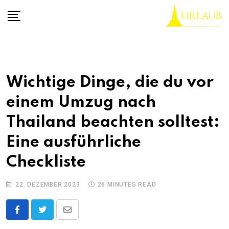
Skip
to
content
Wichtige Dinge, die du vor
einem Umzug nach
Thailand beachten solltest:
Eine ausführliche
Checkliste
22. DEZEMBER 2023
26 MINUTES READ
Share